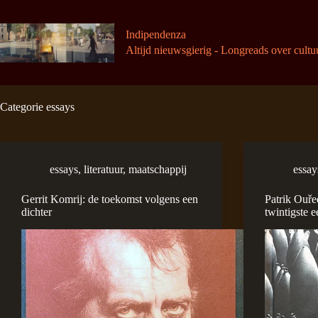
Ga
naar
de
Indipendenza
inhoud
Altijd nieuwsgierig - Longreads over cultu
Categorie
essays
essays
,
literatuur
,
maatschappij
essay
Gerrit Komrij: de toekomst volgens een
Patrik Ouře
dichter
twintigste 