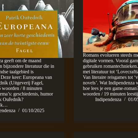
Romans evolueren steeds me
za geeft om de maand
digitale vormen. Vooral gam
 bijzondere literatuur die in
gebruiken romantechnieken
ndse taalgebied is
met literatuur tot ‘Lovecraft
 Deze keer: Europeana van
Van literaire reisgames tot ‘v
dník (Uitgeverij Fagel,
novels’. Wat Indipendenza w
6 woorden / 8 minuten
hoe lees je een game-roman
Thema’s: geschiedenis, humor
woorden / 19 minuten leesti
ik Ouředník?
Indipendenza
01/0
ijk…
pendenza
01/10/2025