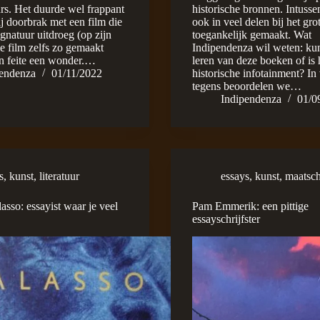
urs. Het duurde wel frappant
historische bronnen. Intussen
ij doorbrak met een film die
ook in veel delen bij het gro
ignatuur uitdroeg (op zijn
toegankelijk gemaakt. Wat
ie film zelfs zo gemaakt
Indipendenza wil weten: kun 
n feite een wonder.…
leren van deze boeken of is 
pendenza
01/11/2022
historische infotainment? In
tegens beoordelen we…
Indipendenza
01/0
s
,
kunst
,
literatuur
essays
,
kunst
,
maatsch
asso: essayist waar je veel
Pam Emmerik: een pittige
essayschrijfster