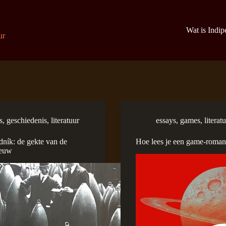
Wat is Indi
ur
s
,
geschiedenis
,
literatuur
essays
,
games
,
literat
dník: de gekte van de
Hoe lees je een game-roman
eeuw