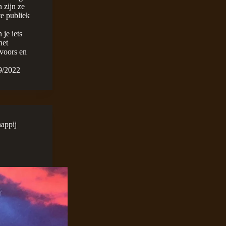
 zijn ze
te publiek
je iets
het
 voors en
9/2022
appij