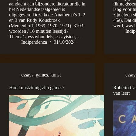
aandacht aan bijzondere literatuur die in
filmregisse
het Nederlandse taalgebied is
lang voor h
uitgegeven. Deze keer: Anathema’s 1, 2
zijn eigen s
en 3 van Rudy Kousbroek
45e). Dat d
(Meulenhoff, 1969, 1970, 1971). 3103
werd, was i
woorden / 16 minuten leestijd /
Indi
Thema’s: essaybundels, essayisten,…
Indipendenza
01/10/2024
essays
,
games
,
kunst
essay
Hoe kunstzinnig zijn games?
Roberto Cal
van leert