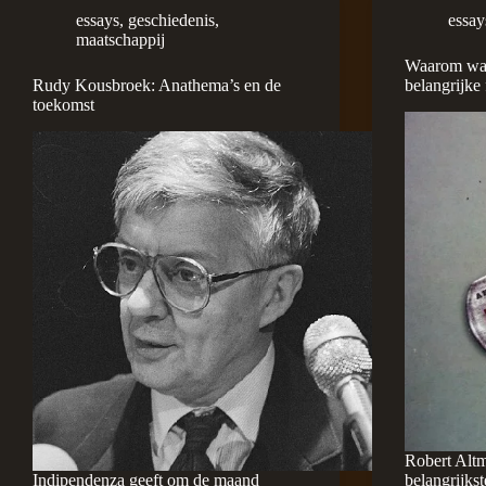
essays
,
geschiedenis
,
essay
maatschappij
Waarom wa
Rudy Kousbroek: Anathema’s en de
belangrijke
toekomst
Robert Altm
Indipendenza geeft om de maand
belangrijks