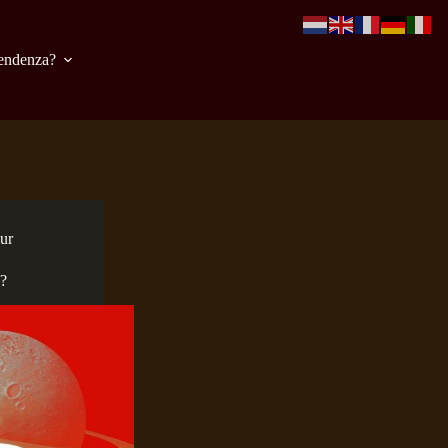
pendenza?
uur
?