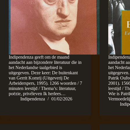
Indipendenza geeft om de maand
Indipenden
aandacht aan bijzondere literatuur die in
aandacht aan
het Nederlandse taalgebied is
het Nederla
uitgegeven. Deze keer: De buitenkant
uitgegeven.
van Gerrit Komrij (Uitgeverij De
Patrik Ouře
Arbeiderspers, 1995). 1266 woorden / 7
2001). 156
minuten leestijd / Thema’s: literatuur,
leestijd / 
poëzie, privéleven Ik herlees…
Wie is Patr
Indipendenza
01/02/2026
Vermoedel
Indi