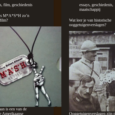
s
,
film
,
geschiedenis
essays
,
geschiedenis
,
maatschappij
s M*A*S*H zo’n
 film?
Wat leer je van historische
ooggetuigenverslagen?
an is een van de
te Amerikaanse
Ooggetuigenverslagen zijn p