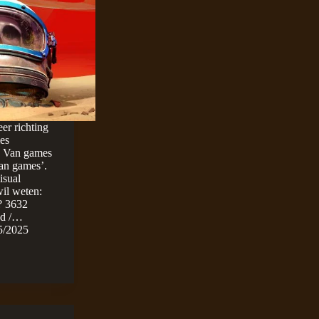
er richting
es
. Van games
ian games’.
isual
il weten:
? 3632
jd /…
5/2025