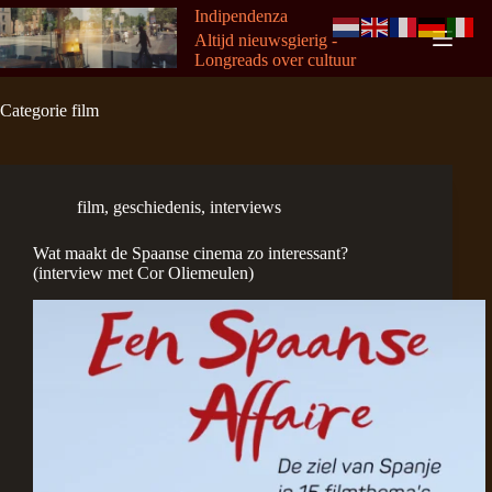
Ga
Indipendenza
naar
Altijd nieuwsgierig -
de
Longreads over cultuur
inhoud
Categorie
film
film
,
geschiedenis
,
interviews
Wat maakt de Spaanse cinema zo interessant?
(interview met Cor Oliemeulen)