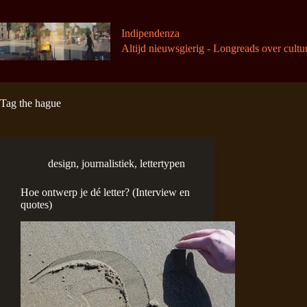
Ga
naar
de
Indipendenza
inhoud
Altijd nieuwsgierig - Longreads over cultu
Tag
the hague
design
,
journalistiek
,
lettertypen
Hoe ontwerp je dé letter? (Interview en
quotes)