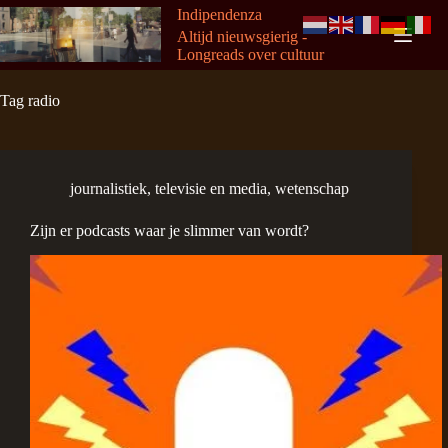
Ga
Indipendenza
naar
Altijd nieuwsgierig -
de
Longreads over cultuur
inhoud
Tag
radio
journalistiek
,
televisie en media
,
wetenschap
Zijn er podcasts waar je slimmer van wordt?