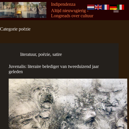
Ga
Indipendenza
naar
Altijd nieuwsgierig -
de
Longreads over cultuur
inhoud
Categorie
poëzie
literatuur
,
poëzie
,
satire
Juvenalis: literaire belediger van tweeduizend jaar
geleden