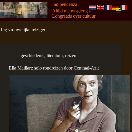
Ga
Indipendenza
naar
Altijd nieuwsgierig -
de
Longreads over cultuur
inhoud
Tag
vrouwelijke reiziger
geschiedenis
,
literatuur
,
reizen
Ella Maillart: solo rondreizen door Centraal-Azië