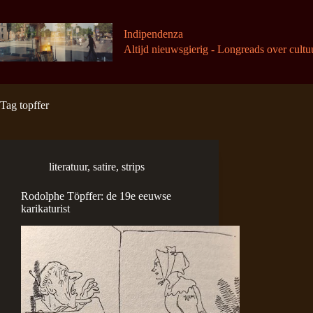
Ga
naar
de
Indipendenza
inhoud
Altijd nieuwsgierig - Longreads over cultu
Tag
topffer
literatuur
,
satire
,
strips
Rodolphe Töpffer: de 19e eeuwse
karikaturist