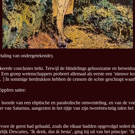
rtaling van ondergetekende).
erkeerde conclusies trekt. Terwijl de blindelings gehoorzame en hersenl
Een groep wetenschappers probeert allemaal als eerste een ‘nieuwe ko
[ … ] In sommige herdrukken hebben de censors de scène geschrapt waari
ppfers satire:
ai hoorde van een eliptische en parabolische omwenteling, en van de vo
r van Saturnus, aangezien in het rijtje van zijn tweeëntwintig talen het 
n voor de geest had gehaald, zoals die elkaar hadden opgevolgd sedert 
gelijk Descartes, ‘Ik denk, dus ik besta’, ging hij uit van het principe: 