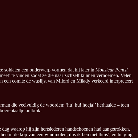
oze soldaten een onderwerp vormen dat hij later in
Monsieur Pencil
meet’ te vinden zodat ze die naar zichzelf kunnen vernoemen. Velen
n een comité de waslijst van Milord en Milady verkeerd interpreteert
erman die veelvuldig de woorden: ‘hu! hu! hoeja!’ herhaalde – toen
boerentaaltje ontbrak.
de dag waarop hij zijn hertslederen handschoenen had aangetrokken,
‘Ik ben in de kop van een windmolen, dus ik ben niet thuis’; en hij ging