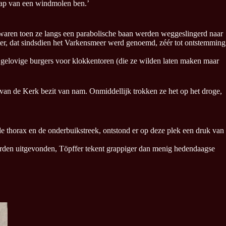
e kap van een windmolen ben.’
 waren toen ze langs een parabolische baan werden weggeslingerd naar
ister, dat sindsdien het Varkensmeer werd genoemd, zéér tot ontstemming
or gelovige burgers voor klokkentoren (die ze wilden laten maken maar
van de Kerk bezit van nam. Onmiddellijk trokken ze het op het droge,
e thorax en de onderbuikstreek, ontstond er op deze plek een druk van
 worden uitgevonden, Töpffer tekent grappiger dan menig hedendaagse