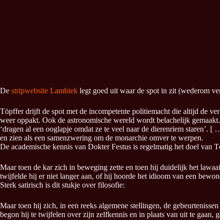
De
stripwebsite Lambiek
legt goed uit waar de spot in zit (wederom ve
Töpffer drijft de spot met de incompetente politiemacht die altijd de v
weer oppakt. Ook de astronomische wereld wordt belachelijk gemaakt. 
‘dragen al een ooglapje omdat ze te veel naar de dierenriem staren’. 
en zien als een samenzwering om de monarchie omver te werpen.
De academische kennis van Dokter Festus is regelmatig het doel van Tö
Maar toen de kar zich in beweging zette en toen hij duidelijk het lawa
twijfelde hij er niet langer aan, of hij hoorde het idioom van een bewone
Sterk satirisch is dit stukje over filosofie:
Maar toen hij zich, in een reeks algemene stellingen, de gebeurtenisse
begon hij te twijfelen over zijn zelfkennis en in plaats van uit te gaan, 