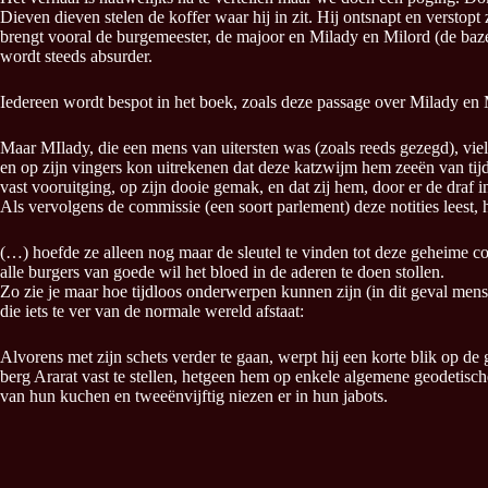
Dieven dieven stelen de koffer waar hij in zit. Hij ontsnapt en versto
brengt vooral de burgemeester, de majoor en Milady en Milord (de baze
wordt steeds absurder.
Iedereen wordt bespot in het boek, zoals deze passage over Milady en 
Maar MIlady, die een mens van uitersten was (zoals reeds gezegd), vie
en op zijn vingers kon uitrekenen dat deze katzwijm hem zeeën van tijd 
vast vooruitging, op zijn dooie gemak, en dat zij hem, door er de draf 
Als vervolgens de commissie (een soort parlement) deze notities leest, ha
(…) hoefde ze alleen nog maar de sleutel te vinden tot deze geheime c
alle burgers van goede wil het bloed in de aderen te doen stollen.
Zo zie je maar hoe tijdloos onderwerpen kunnen zijn (in dit geval me
die iets te ver van de normale wereld afstaat:
Alvorens met zijn schets verder te gaan, werpt hij een korte blik op d
berg Ararat vast te stellen, hetgeen hem op enkele algemene geodetisch
van hun kuchen en tweeënvijftig niezen er in hun jabots.