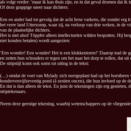
als volgt verder: ‘maar ik kan thuis zijn, en in dat geval dromen dat 
Of deze grappige sneer naar dichters:
Een en ander had tot gevolg dat de acht Ierse varkens, die zonder er
het verre land Utterzomp, waar zij, na verloop van drie weken, in de v
van de plaatselijke dichters.
Het is niet alsof Töppfer alleen intellectuelen wilden bespotten. Hij 
niet konden betalen) wordt aangezien:
‘Een wonder! Een wonder! Het is een klokkentoren!’ Daarop trad de ge
en zetten hun schouders er tegen om het naar het dorp te rollen, dat uit
De stripstijl komt ook soms tot uiting in de tekst:
(…) omdat de voet van Mylady zich neergeplant had op het borstbeen va
hondervenvijfzeventig pond (à zestien oncen), die hun invloed op de do
En dat is dan alleen de tekst. En juist de tekeningen zijn erg geniete
striptekenaars.
Neem deze geestige tekening, waarbij wetenschappers op de vliegende t