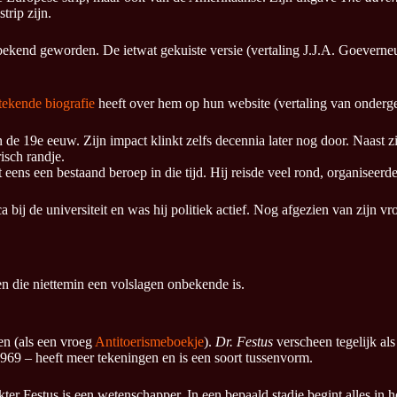
trip zijn.
bekend geworden. De ietwat gekuiste versie (vertaling J.J.A. Goeverneur
stekende biografie
heeft over hem op hun website (vertaling van onderg
de 19e eeuw. Zijn impact klinkt zelfs decennia later nog door. Naast zi
isch randje.
eens een bestaand beroep in die tijd. Hij reisde veel rond, organiseerd
a bij de universiteit en was hij politiek actief. Nog afgezien van zijn 
 en die niettemin een volslagen onbekende is.
zen (als een vroeg
Antitoerismeboekje
).
Dr. Festus
verscheen tegelijk al
69 – heeft meer tekeningen en is een soort tussenvorm.
er Festus is een wetenschapper. In een bepaald stadje begint alles in h