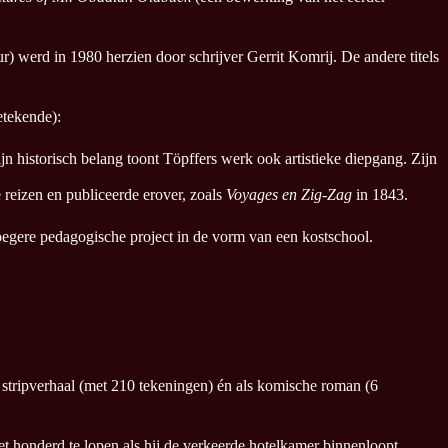
) werd in 1980 herzien door schrijver Gerrit Komrij. De andere titels
etekende):
jn historisch belang toont Töpffers werk ook artistieke diepgang. Zijn
e reizen en publiceerde erover, zoals
Voyages en Zig-Zag
in 1843.
vroegere pedagogische project in de vorm van een kostschool.
s stripverhaal (met 210 tekeningen) én als komische roman (6
et honderd te lopen als hij de verkeerde hotelkamer binnenloopt.