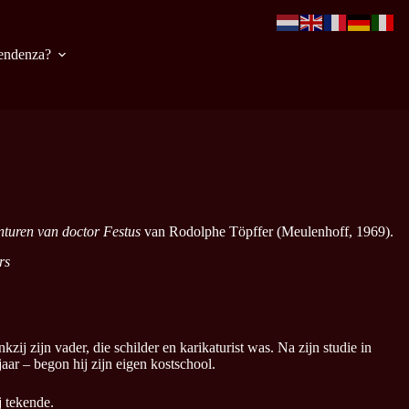
pendenza?
nturen van doctor Festus
van Rodolphe Töpffer (Meulenhoff, 1969).
rs
j zijn vader, die schilder en karikaturist was. Na zijn studie in
jaar – begon hij zijn eigen kostschool.
j tekende.