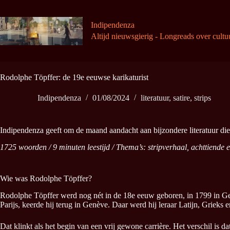
Ga
naar
de
Indipendenza
inhoud
Altijd nieuwsgierig - Longreads over cultu
Rodolphe Töpffer: de 19e eeuwse karikaturist
Indipendenza
01/08/2024
literatuur
,
satire
,
strips
Indipendenza geeft om de maand aandacht aan bijzondere literatuur die
1725 woorden / 9 minuten leestijd / Thema’s: stripverhaal, achttiende 
Wie was Rodolphe Töpffer?
Rodolphe Töpffer werd nog nét in de 18e eeuw geboren, in 1799 in Genève
Parijs, keerde hij terug in Genève. Daar werd hij leraar Latijn, Grieks e
Dat klinkt als het begin van een vrij gewone carrière. Het verschil is dat 