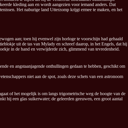
verkeerde kleding aan en wordt aangezien voor iemand anders. Dat
tenissen. Het naburige land Utterzomp krijgt ermee te maken, en het
ewogen aan; toen hij evenwel zijn horloge te voorschijn had gehaald
ieblokje uit de tas van Mylady en schreef daarop, in het Engels, dat hij
jfboekje in de hand en verwijderde zich, glimmend van tevredenheid.
evende en angstaanjagende onthullingen gedaan te hebben, geschikt om
etenschappers niet aan de spot, zoals deze schets van een astronoom
nagaat of het mogelijk is om langs trigometrische weg de hoogte van de
nkt hij een glas suikerwater; de geleerden geeuwen, een groot aantal