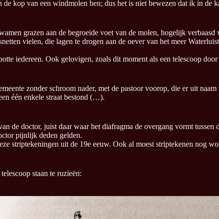
ik in de kop van een windmolen ben; dus het is niet bewezen dat ik in d
g kwamen grazen aan de begroeide voet van de molen, hogelijk verbaasd
isnetten vielen, die lagen te drogen aan de oever van het meer Waterlu
bespotte iedereen. Ook gelovigen, zoals dit moment als een telescoop do
meente zonder schroom nader, met de pastoor voorop, die er uit naam 
 een één enkele straat bestond (…).
n de doctor, juist daar waar het diafragma de overgang vormt tussen d
ctor pijnlijk deden gelden.
n, deze striptekeningen uit de 19e eeuw. Ook al moest striptekenen nog
elescoop staan te ruzieën: