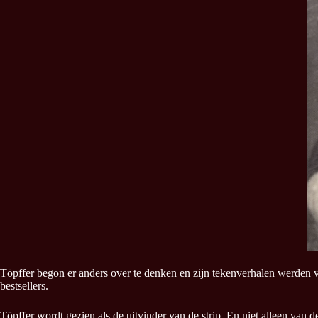
Töpffer begon er anders over te denken en zijn tekenverhalen werden ver
bestsellers.
Töpffer wordt gezien als de uitvinder van de strip. En niet alleen van