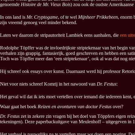
genoemde
Histoire de Mr. Vieux Bois
) zou ook de oudste Amerikaanse s
In ons land is
Mr. Cryptogame
, of te wel
Mijnheer Prikkebeen
, enorm 
zijn vreemd genoeg veel minder bekend.
Laten we daarom de stripautoriteit Lambiek eens aanhalen, die
een uit
Rodolphe Töpffer was de invloedrijkste striptekenaar van het begin van 
verhalen zijn grappig, fantasierijk, goed geschreven en hebben een satir
Toch was Töpffer meer dan ‘een striptekenaar’, ook al was dat nog niet 
Hij schreef ook essays over kunst. Daarnaast werd hij professor Retoric
Niet voor niets schreef Komrij in het nawoord van
Dr. Festus
:
Het geval wil dat ik iets moet vertellen over iemand die iedereen kent,
Waar gaat het boek
Reizen en avonturen van doctor Festus
over?
Dr. Festus
zet in zekere zin vragen bij het doel van Töppfers eigen rei
tekeningen). Deze paperbackuitgave van Meulenhoff – uitgegeven in 19
Het verhaal is nauwelijks na te vertellen maar we doen een poging. Dokt