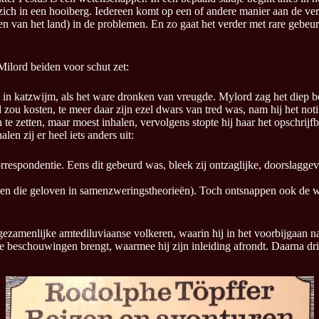
pt zich in een hooiberg. Iedereen komt op een of andere manier aan de 
n van het land) in de problemen. En zo gaat het verder met rare gebeur
Milord beiden voor schut zet:
l in katzwijm, als het ware dronken van vreugde. Mylord zag het diep b
zou kosten, te meer daar zijn ezel dwars van tred was, nam hij het notit
in te zetten, maar moest inhalen, vervolgens stopte hij haar het opschri
len zij er heel iets anders uit:
orrespondentie. Eens dit gebeurd was, bleek zij ontzaglijke, doorslagg
nsen die geloven in samenzweringstheorieën). Toch ontsnappen ook de w
e gezamenlijke amtediluviaanse volkeren, waarin hij in het voorbijgaan 
e beschouwingen brengt, waarmee hij zijn inleiding afrondt. Daarna dri