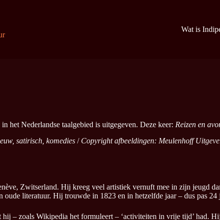
Wat is Indi
ur
 in het Nederlandse taalgebied is uitgegeven. Deze keer:
Reizen en avo
eeuw, satirisch, komedies
/
Copyright afbeeldingen: Meulenhoff Uitgeve
, Zwitserland. Hij kreeg veel artistiek vernuft mee in zijn jeugd dankzi
n oude literatuur. Hij trouwde in 1823 en in hetzelfde jaar – dus pas 24 
hij – zoals Wikipedia het formuleert – ‘activiteiten in vrije tijd’ had. Hi