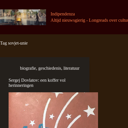
Ga
naar
de
Indipendenza
inhoud
Altijd nieuwsgierig - Longreads over cultu
Tag
sovjet-unie
biografie
,
geschiedenis
,
literatuur
Sergej Dovlatov: een koffer vol
herinneringen