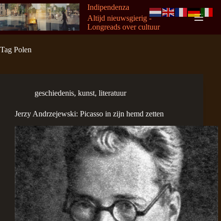
Ga
Indipendenza
naar
Altijd nieuwsgierig -
de
Longreads over cultuur
inhoud
Tag
Polen
geschiedenis
,
kunst
,
literatuur
Jerzy Andrzejewski: Picasso in zijn hemd zetten