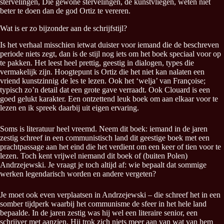
stervelingen, Die gewone stervelingen, de kunstvliegen, weten niet
beter te doen dan de god Ortiz te vereren.
Wat is er zo bijzonder aan de schrijfstijl?
Is het verhaal misschien ietwat duister voor iemand die de beschreven
periode niets zegt, dan is de stijl nog iets om het boek speciaal voor op
te pakken. Het leest heel prettig, geestig in dialogen, types die
vermakelijk zijn. Hoogtepunt is Ortiz die het niet kan nalaten een
vriend kunstzinnig de les te lezen. Ook het ‘welja’ van Françoise;
typisch zo’n detail dat een grote gave verraadt. Ook Clouard is een
goed gelukt karakter. Een ontzettend leuk boek om aan elkaar voor te
lezen en ik spreek daarbij uit eigen ervaring.
Soms is literatuur heel vreemd. Neem dit boek: iemand in de jaren
zestig schreef in een communistisch land dit geestige boek met een
prachtpassage aan het eind die het verdient om een keer of tien voor te
lezen. Toch kent vrijwel niemand dit boek of (buiten Polen)
Andrzejewski. Je vraagt je toch altijd af: wie bepaalt dat sommige
werken legendarisch worden en andere vergeten?
Je moet ook even verplaatsen in Andrzejewski – die schreef het in een
somber tijdperk waarbij het communisme de sfeer in het hele land
bepaalde. In de jaren zestig was hij wel een literaire senior, een
schrijver met aanzien. Hij trok zich niets meer aan van wat van hem