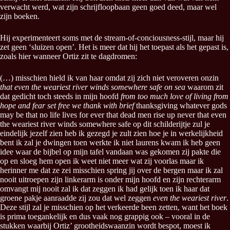
verwacht werd, wat zijn schrijfloopbaan geen goed deed, maar wel
zijn boeken.
Hij experimenteert soms met de stream-of-conciousness-stijl, maar hij
zet geen ‘sluizen open’. Het is meer dat hij het toepast als het gepast is,
zoals hier wanneer Ortiz zit te dagdromen:
(…) misschien hield ik van haar omdat zij zich niet veroveren onzin
that even the weariest river winds somewhere safe on sea
waarom zit
dat gedicht toch steeds in mijn hoofd
from too much love of living from
hope and fear set free we thank with brief
thanksgiving whatever gods
may be that no life lives for ever that dead men rise up never that even
the weariest river winds somewhere safe op dit schilderijtje zul je
eindelijk jezelf zien heb ik gezegd je zult zien hoe je in werkelijkheid
bent ik zal je dwingen toen werkte ik niet laurens kwam ik heb geen
idee waar de bijbel op mijn tafel vandaan was gekomen zij pakte die
op en sloeg hem open ik weet niet meer wat zij voorlas maar ik
herinner me dat ze zei misschien spring jij over de bergen maar ik zal
nooit uitroepen zijn linkerarm is onder mijn hoofd en zijn rechterarm
omvangt mij nooit zal ik dat zeggen ik had gelijk toen ik haar dat
groene pakje aanraadde zij zou dat wel zeggen
even the weariest river
.
Deze stijl zal je misschien op het verkeerde been zetten, want het boek
is prima toegankelijk en dus vaak nog grappig ook – vooral in de
stukken waarbij Ortiz’ grootheidswaanzin wordt bespot, moest ik