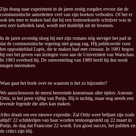
Zijn drang naar experiment in de jaren zestig zorgden ervoor dat de
communistische autoriteiten veel van zijn boeken verboden. Of het er
ook iets mee te maken had dat hij een homoseksuele schrijver was in
een zeer katholiek land, wordt niet duidelijk uit de bronnen.
In de jaren zeventig sloeg hij met zijn romans nóg steviger het pad in
dat de communistische regering niet graag zag. HIj publiceerde voor
het oppositieblad
Lapis
, die te maken had met censuur. In 1981 begon
hij met het geven van lezingen voor aan de Universiteit van Warschau.
In 1983 overleed hij. De omwenteling van 1989 heeft hij dus nooit
mogen meemaken.
Waar gaat het boek over en waarom is het zo bijzonder?
We aanschouwen de meest beroemde kunstenaar aller tijden: Antonio
Ortiz, in het jaren vijftig van Parijs. Hij is tachtig, maar nog steeds een
levende legende die alles kan maken.
Alles draait om een nieuwe expositie. Zal Ortiz weer briljant zijn zoals
altijd? 22 schilderijen van haar worden tentoongesteld op 22 maart in
Parijs, de dag dat Francoise 22 wordt. Een groot succes, het publiek en
de critici zijn blij.