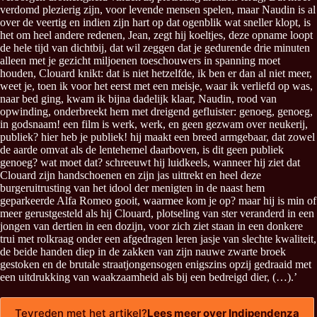
verdomd plezierig zijn, voor levende mensen spelen, maar Naudin is al
over de veertig en indien zijn hart op dat ogenblik wat sneller klopt, is
het om heel andere redenen, Jean, zegt hij koeltjes, deze opname loopt
de hele tijd van dichtbij, dat wil zeggen dat je gedurende drie minuten
alleen met je gezicht miljoenen toeschouwers in spanning moet
houden, Clouard knikt: dat is niet hetzelfde, ik ben er dan al niet meer,
weet je, toen ik voor het eerst met een meisje, waar ik verliefd op was,
naar bed ging, kwam ik bijna dadelijk klaar, Naudin, rood van
opwinding, onderbreekt hem met dreigend gefluister: genoeg, genoeg,
in godsnaam! een film is werk, werk, en geen gezwam over neukerij,
publiek? hier heb je publiek! hij maakt een breed armgebaar, dat zowel
de aarde omvat als de lentehemel daarboven, is dit geen publiek
genoeg? wat moet dat? schreeuwt hij luidkeels, wanneer hij ziet dat
Clouard zijn handschoenen en zijn jas uittrekt en heel deze
burgeruitrusting van het idool der menigten in de naast hem
geparkeerde Alfa Romeo gooit, waarmee kom je op? maar hij is min of
meer gerustgesteld als hij Clouard, plotseling van ster veranderd in een
jongen van dertien in een dozijn, voor zich ziet staan in een donkere
trui met rolkraag onder een afgedragen leren jasje van slechte kwaliteit,
de beide handen diep in de zakken van zijn nauwe zwarte broek
gestoken en de brutale straatjongensogen enigszins opzij gedraaid met
een uitdrukking van waakzaamheid als bij een bedreigd dier, (…).’
Tevreden met het artikel?
Lees meer over Indipendenza