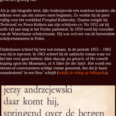
Als je zijn biografie leest, lijkt Andrzejewski een rusteloos karakter, die
telkens weer aan iets nieuws moet beginnen. Zo werkte hij de jaren
vijftig voor het weekblad
Przeglad Kulturalny
. Daarna voegde hij
Twórczość
en
Nowa Kultura
aan zijn schrijvers-cv. Na 1952 zat hij
zelfs vijf jaar lang in het Poolse parlement. In 1959 werd hij voorzitter
van de Warschause schrijversunie. Hij was wel een van de beroemdste
schrijversmeneren in Polen.
Ondertussen schreef hij best wat romans. In de periode 1955 – 1965
was hij in topvorm. In 1963 schreef hij de satirische roman waar we
het hier over gaan hebben:
Idzie skacząc po górach
,
of
He cometh
leaping upon the Mountains
, of
A Sitter for the Satyr
. Het wordt een
stream-of-consciousness-achtige roman genoemd, dus dat je haast
onnadenkend ‘in een flow’ schrijft (
bekijk de uitleg op Wikipedia
)
.