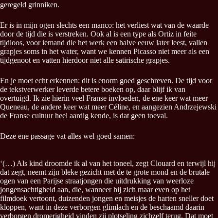
geregeld grinniken.
Er is in mijn ogen slechts een manco: het verliest wat van de waarde
door de tijd die is verstreken. Ook al is een type als Ortiz in feite
tijdloos, voor iemand die het werk een halve eeuw later leest, vallen
grapjes soms in het water, want we kennen Picasso niet meer als een
tijdgenoot en vatten hierdoor niet alle satirische grapjes.
En je moet echt erkennen: dit is enorm goed geschreven. De tijd voor
de tekstverwerker leverde betere boeken op, daar blijf ik van
overtuigd. Ik zie hierin veel Franse invloeden, de ene keer wat meer
Queneau, de andere keer wat meer Céline, en aangezien Andrzejewski
de Franse cultuur heel aardig kende, is dat geen toeval.
Deze ene passage vat alles wel goed samen:
‘(…) Als kind droomde ik al van het toneel, zegt Clouard en terwijl hij
dat zegt, neemt zijn bleke gezicht met de te grote mond en de brutale
ogen van een Parijse straatjongen die uitdrukking van weerloze
jongensachtigheid aan, die, wanneer hij zich maar even op het
filmdoek vertoont, duizenden jongen en meisjes de harten sneller doet
kloppen, want in deze verborgen glimlach en de beschaamd daarin
verborgen dromerigheid vinden zij plotseling zichzelf terug, Dat moet