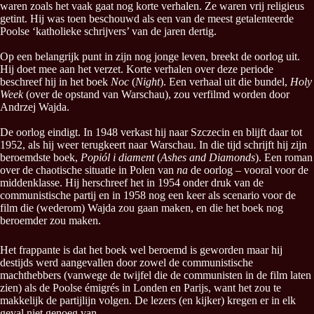
waren zoals het vaak gaat nog korte verhalen. Ze waren vrij religieus
getint. Hij was toen beschouwd als een van de meest getalenteerde
Poolse ‘katholieke schrijvers’ van de jaren dertig.
Op een belangrijk punt in zijn nog jonge leven, breekt de oorlog uit.
Hij doet mee aan het verzet. Korte verhalen over deze periode
beschreef hij in het boek
Noc
(
Night
). Een verhaal uit die bundel,
Holy
Week
(over de opstand van Warschau), zou verfilmd worden door
Andrzej Wajda.
De oorlog eindigt. In 1948 verkast hij naar Szczecin en blijft daar tot
1952, als hij weer terugkeert naar Warschau. In die tijd schrijft hij zijn
beroemdste boek,
Popiól i diament
(
Ashes and Diamonds
). Een roman
over de chaotische situatie in Polen van
na
de oorlog – vooral voor de
middenklasse. Hij herschreef het in 1954 onder druk van de
communistische partij en in 1958 nog een keer als scenario voor de
film die (wederom) Wajda zou gaan maken, en die het boek nog
beroemder zou maken.
Het frappante is dat het boek wel beroemd is geworden maar hij
destijds werd aangevallen door zowel de communistische
machthebbers (vanwege de twijfel die de communisten in de film laten
zien) als de Poolse émigrés in Londen en Parijs, want het zou te
makkelijk de partijlijn volgen. De lezers (en kijker) kregen er in elk
geval niet genoeg van.