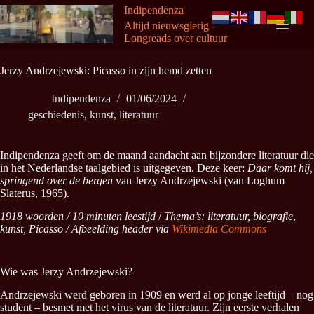
Ga
Indipendenza
naar
Altijd nieuwsgierig -
de
Longreads over cultuur
inhoud
Jerzy Andrzejewski: Picasso in zijn hemd zetten
Indipendenza
01/06/2024
geschiedenis
,
kunst
,
literatuur
Indipendenza geeft om de maand aandacht aan bijzondere literatuur die
in het Nederlandse taalgebied is uitgegeven. Deze keer:
Daar komt hij,
springend over de bergen
van Jerzy Andrzejewski (van Loghum
Slaterus, 1965).
1918 woorden / 10 minuten leestijd
/
Thema’s: literatuur, biografie
,
kunst, Picasso / Afbeelding header via
Wikimedia Commons
Wie was Jerzy Andrzejewski?
Andrzejewski werd geboren in 1909 en werd al op jonge leeftijd – nog
student – besmet met het virus van de literatuur. Zijn eerste verhalen