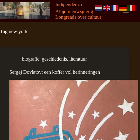
Ga
Indipendenza
naar
Altijd nieuwsgierig -
de
Longreads over cultuur
inhoud
Tag
new york
biografie
,
geschiedenis
,
literatuur
Sergej Dovlatov: een koffer vol herinneringen