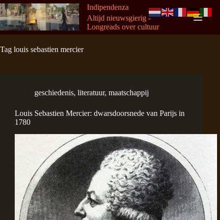
Ga
Indipendenza
naar
Altijd nieuwsgierig -
de
Longreads over cultuur
inhoud
Tag
louis sebastien mercier
geschiedenis
,
literatuur
,
maatschappij
Louis Sebastien Mercier: dwarsdoorsnede van Parijs in
1780