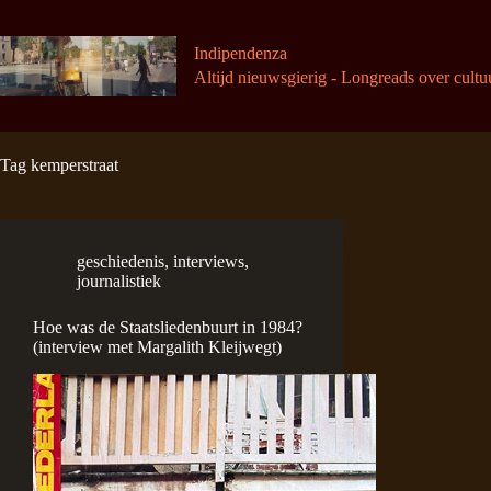
Ga
naar
de
Indipendenza
inhoud
Altijd nieuwsgierig - Longreads over cultu
Tag
kemperstraat
geschiedenis
,
interviews
,
journalistiek
Hoe was de Staatsliedenbuurt in 1984?
(interview met Margalith Kleijwegt)