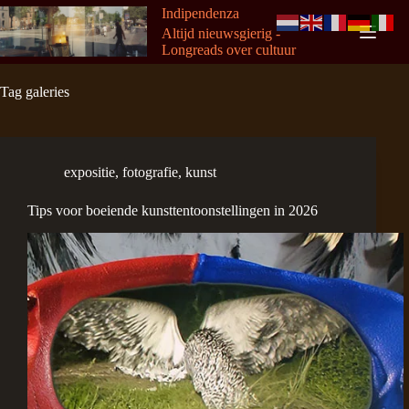
Ga
Indipendenza
naar
Altijd nieuwsgierig -
de
Longreads over cultuur
inhoud
Tag
galeries
expositie
,
fotografie
,
kunst
Tips voor boeiende kunsttentoonstellingen in 2026