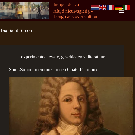
Ga
Indipendenza
naar
Altijd nieuwsgierig -
de
Longreads over cultuur
inhoud
Tag
Saint-Simon
experimenteel essay
,
geschiedenis
,
literatuur
Saint-Simon: memoires in een ChatGPT remix