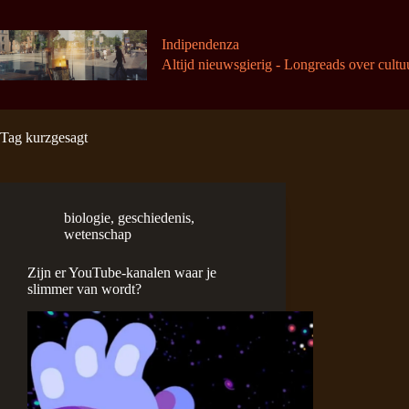
Ga
naar
de
Indipendenza
inhoud
Altijd nieuwsgierig - Longreads over cultu
Tag
kurzgesagt
biologie
,
geschiedenis
,
wetenschap
Zijn er YouTube-kanalen waar je
slimmer van wordt?