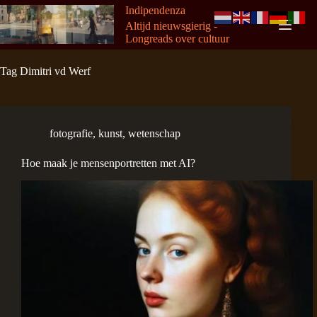
Ga
Indipendenza
naar
Altijd nieuwsgierig -
de
Longreads over cultuur
inhoud
Tag
Dimitri vd Werf
fotografie
,
kunst
,
wetenschap
Hoe maak je mensenportretten met AI?