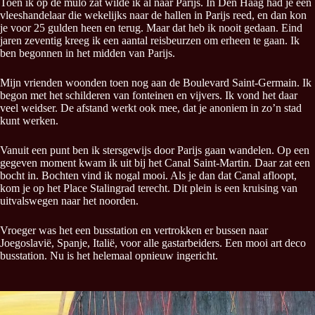
Toen ik op de mulo zat wilde ik al naar Parijs. In Den Haag had je een
vleeshandelaar die wekelijks naar de hallen in Parijs reed, en dan kon
je voor 25 gulden heen en terug. Maar dat heb ik nooit gedaan. Eind
jaren zeventig kreeg ik een aantal reisbeurzen om erheen te gaan. Ik
ben begonnen in het midden van Parijs.
Mijn vrienden woonden toen nog aan de Boulevard Saint-Germain. Ik
begon met het schilderen van fonteinen en vijvers. Ik vond het daar
veel weidser. De afstand werkt ook mee, dat je anoniem in zo’n stad
kunt werken.
Vanuit een punt ben ik stersgewijs door Parijs gaan wandelen. Op een
gegeven moment kwam ik uit bij het Canal Saint-Martin. Daar zat een
bocht in. Bochten vind ik nogal mooi. Als je dan dat Canal afloopt,
kom je op het Place Stalingrad terecht. Dit plein is een kruising van
uitvalswegen naar het noorden.
Vroeger was het een busstation en vertrokken er bussen naar
Joegoslavië, Spanje, Italië, voor alle gastarbeiders. Een mooi art deco
busstation. Nu is het helemaal opnieuw ingericht.