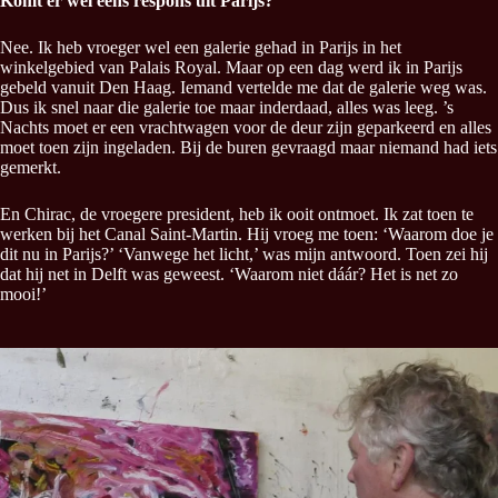
Komt er wel eens respons uit Parijs?
Nee. Ik heb vroeger wel een galerie gehad in Parijs in het
winkelgebied van Palais Royal. Maar op een dag werd ik in Parijs
gebeld vanuit Den Haag. Iemand vertelde me dat de galerie weg was.
Dus ik snel naar die galerie toe maar inderdaad, alles was leeg. ’s
Nachts moet er een vrachtwagen voor de deur zijn geparkeerd en alles
moet toen zijn ingeladen. Bij de buren gevraagd maar niemand had iets
gemerkt.
En Chirac, de vroegere president, heb ik ooit ontmoet. Ik zat toen te
werken bij het Canal Saint-Martin. Hij vroeg me toen: ‘Waarom doe je
dit nu in Parijs?’ ‘Vanwege het licht,’ was mijn antwoord. Toen zei hij
dat hij net in Delft was geweest. ‘Waarom niet dáár? Het is net zo
mooi!’