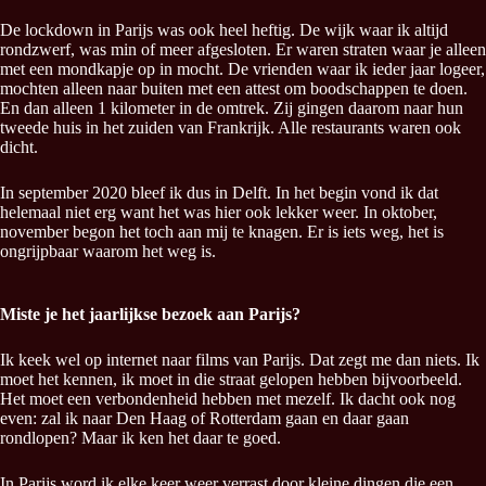
De lockdown in Parijs was ook heel heftig. De wijk waar ik altijd
rondzwerf, was min of meer afgesloten. Er waren straten waar je alleen
met een mondkapje op in mocht. De vrienden waar ik ieder jaar logeer,
mochten alleen naar buiten met een attest om boodschappen te doen.
En dan alleen 1 kilometer in de omtrek. Zij gingen daarom naar hun
tweede huis in het zuiden van Frankrijk. Alle restaurants waren ook
dicht.
In september 2020 bleef ik dus in Delft. In het begin vond ik dat
helemaal niet erg want het was hier ook lekker weer. In oktober,
november begon het toch aan mij te knagen. Er is iets weg, het is
ongrijpbaar waarom het weg is.
Miste je het jaarlijkse bezoek aan Parijs?
Ik keek wel op internet naar films van Parijs. Dat zegt me dan niets. Ik
moet het kennen, ik moet in die straat gelopen hebben bijvoorbeeld.
Het moet een verbondenheid hebben met mezelf. Ik dacht ook nog
even: zal ik naar Den Haag of Rotterdam gaan en daar gaan
rondlopen? Maar ik ken het daar te goed.
In Parijs word ik elke keer weer verrast door kleine dingen die een