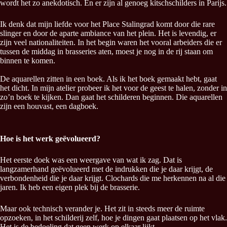
wordt het zo anekdotisch. En er zijn al genoeg kitschschilders in Parijs.
Ik denk dat mijn liefde voor het Place Stalingrad komt door die rare
slinger en door de aparte ambiance van het plein. Het is levendig, er
zijn veel nationaliteiten. In het begin waren het vooral arbeiders die er
tussen de middag in brasseries aten, moest je nog in de rij staan om
binnen te komen.
De aquarellen zitten in een boek. Als ik het boek gemaakt hebt, gaat
het dicht. In mijn atelier probeer ik het voor de geest te halen, zonder in
zo’n boek te kijken. Dan gaat het schilderen beginnen. Die aquarellen
zijn een houvast, een dagboek.
Hoe is het werk geëvolueerd?
Het eerste doek was een weergave van wat ik zag. Dat is
langzamerhand geëvolueerd met de indrukken die je daar krijgt, de
verbondenheid die je daar krijgt. Clochards die me herkennen na al die
jaren. Ik heb een eigen plek bij de brasserie.
Maar ook technisch verander je. Het zit in steeds meer de ruimte
opzoeken, in het schilderij zelf, hoe je dingen gaat plaatsen op het vlak.
Het is de bedoeling dat geen werk op elkaar lijkt.