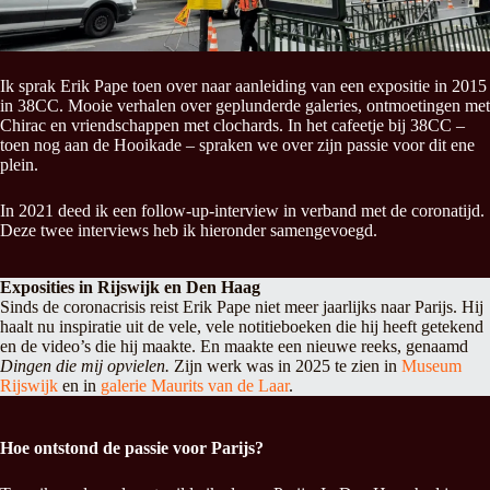
Ik sprak Erik Pape toen over naar aanleiding van een expositie in 2015
in 38CC. Mooie verhalen over geplunderde galeries, ontmoetingen met
Chirac en vriendschappen met clochards. In het cafeetje bij 38CC –
toen nog aan de Hooikade – spraken we over zijn passie voor dit ene
plein.
In 2021 deed ik een follow-up-interview in verband met de coronatijd.
Deze twee interviews heb ik hieronder samengevoegd.
Exposities in Rijswijk en Den Haag
Sinds de coronacrisis reist Erik Pape niet meer jaarlijks naar Parijs. Hij
haalt nu inspiratie uit de vele, vele notitieboeken die hij heeft getekend
en de video’s die hij maakte. En maakte een nieuwe reeks, genaamd
Dingen die mij opvielen.
Zijn werk was in 2025 te zien in
Museum
Rijswijk
en in
galerie Maurits van de Laar
.
Hoe ontstond de passie voor Parijs?