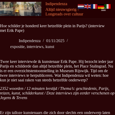
Ga
Indipendenza
naar
Altijd nieuwsgierig -
de
Longreads over cultuur
inhoud
Hoe schilder je honderd keer hetzelfde plein in Parijs? (interview
met Erik Pape)
Indipendenza
01/11/2025
expositie
,
interviews
,
kunst
Twee keer interviewde ik kunstenaar Erik Pape. Hij bezocht ieder jaar
Parijs en schilderde dan altijd hetzelfde plein, het Place Stalingrad. Nu
is er een overzichtstentoonstelling in Museum Rijswijk. Tijd om de
twee interviews te herpubliceren. Wat Indipendenza wil weten: hoe
kun je niet saai raken van steeds hetzelfde onderwerp?
2352 woorden / 12 minuten leestijd / Thema’s: geschiedenis, Parijs,
reizen, kunst, schilderkunst /
Deze interviews zijn eerder verschenen op
Jegens & Tevens
Er zijn talloze kunstenaars die zich door slechts een onderwerp laten