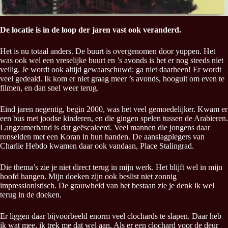
De locatie is in de loop der jaren vast ook veranderd.
Het is nu totaal anders. De buurt is overgenomen door yuppen. Het
was ook wel een vreselijke buurt en ’s avonds is het er nog steeds niet
veilig. Je wordt ook altijd gewaarschuwd: ga niet daarheen! Er wordt
veel gedeald. Ik kom er niet graag meer ’s avonds, hooguit om even te
filmen, en dan snel weer terug.
Eind jaren negentig, begin 2000, was het veel gemoedelijker. Kwam er
een bus met joodse kinderen, en die gingen spelen tussen de Arabieren.
Langzamerhand is dat geëscaleerd. Veel mannen die jongens daar
ronselden met een Koran in hun handen. De aanslagplegers van
Charlie Hebdo kwamen daar ook vandaan, Place Stalingrad.
Die thema’s zie je niet direct terug in mijn werk. Het blijft wel in mijn
hoofd hangen. Mijn doeken zijn ook beslist niet zonnig
impressionistisch. De grauwheid van het bestaan zie je denk ik wel
terug in de doeken.
Er liggen daar bijvoorbeeld enorm veel clochards te slapen. Daar heb
ik wat mee, ik trek me dat wel aan. Als er een clochard voor de deur